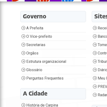
Governo
Site
A Prefeita
Recei
O Vice-prefeito
Banco
Secretarias
Tome
Orgãos
Contr
Estrutura organizacional
Tribu
Glossário
Diário
Perguntas Frequentes
Meu 
PREV
A Cidade
Radar
História de Carpina