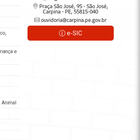
Praça São José, 95 - São José,
Carpina - PE, 55815-040
ouvidoria@carpina.pe.gov.br
e-SIC
co,
riança e
 Animal