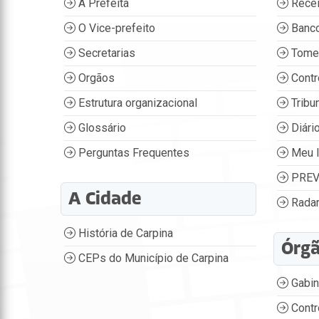
A Prefeita
Recei
O Vice-prefeito
Banco
Secretarias
Tome
Orgãos
Contr
Estrutura organizacional
Tribu
Glossário
Diário
Perguntas Frequentes
Meu 
PREV
A Cidade
Radar
História de Carpina
Órg
CEPs do Município de Carpina
Gabin
Contr