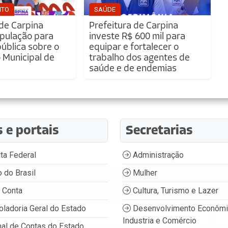
NTO
SAÚDE
 de Carpina
Prefeitura de Carpina
pulação para
investe R$ 600 mil para
pública sobre o
equipar e fortalecer o
Municipal de
trabalho dos agentes de
saúde e de endemias
s e portais
Secretarias
ta Federal
Administração
 do Brasil
Mulher
 Conta
Cultura, Turismo e Lazer
oladoria Geral do Estado
Desenvolvimento Econômi
Industria e Comércio
nal de Contas do Estado