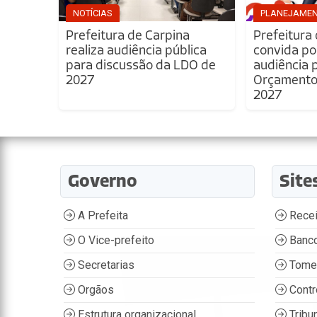
NOTÍCIAS
PLANEJAME
Prefeitura de Carpina
Prefeitura
realiza audiência pública
convida po
para discussão da LDO de
audiência 
2027
Orçamento 
2027
Governo
Site
A Prefeita
Recei
O Vice-prefeito
Banco
Secretarias
Tome
Orgãos
Contr
Estrutura organizacional
Tribu