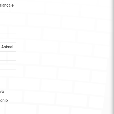
riança e
 Animal
ovo
tônio