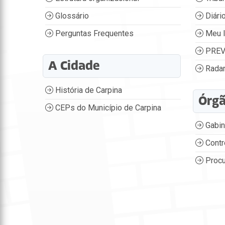
Glossário
Diário
Perguntas Frequentes
Meu 
PREV
A Cidade
Radar
História de Carpina
Órg
CEPs do Município de Carpina
Gabin
Contr
Procu