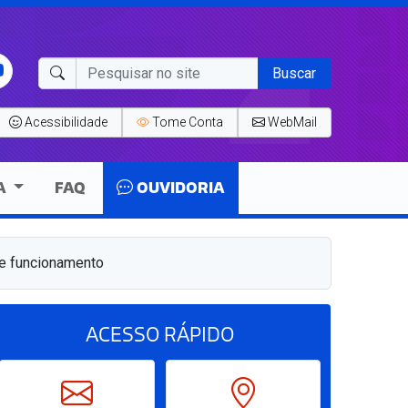
Buscar
Acessibilidade
Tome Conta
WebMail
A
FAQ
OUVIDORIA
de funcionamento
ACESSO
RÁPIDO