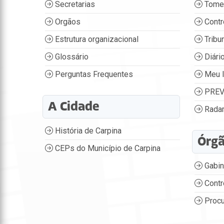
Secretarias
Tome
Orgãos
Contr
Estrutura organizacional
Tribu
Glossário
Diário
Perguntas Frequentes
Meu 
PREV
A Cidade
Radar
História de Carpina
Órg
CEPs do Município de Carpina
Gabin
Contr
Procu