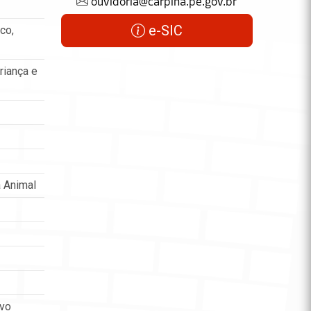
ouvidoria@carpina.pe.gov.br
e-SIC
co,
riança e
 Animal
ovo