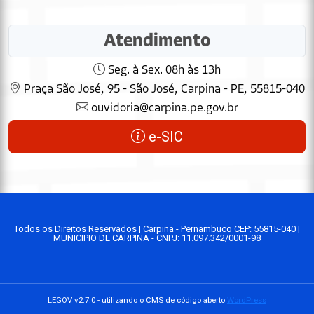
Atendimento
Seg. à Sex. 08h às 13h
Praça São José, 95 - São José, Carpina - PE, 55815-040
ouvidoria@carpina.pe.gov.br
e-SIC
Todos os Direitos Reservados | Carpina - Pernambuco CEP: 55815-040 |
MUNICIPIO DE CARPINA - CNPJ: 11.097.342/0001-98
LEGOV v2.7.0 - utilizando o CMS de código aberto
WordPress